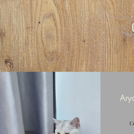
Ary
C